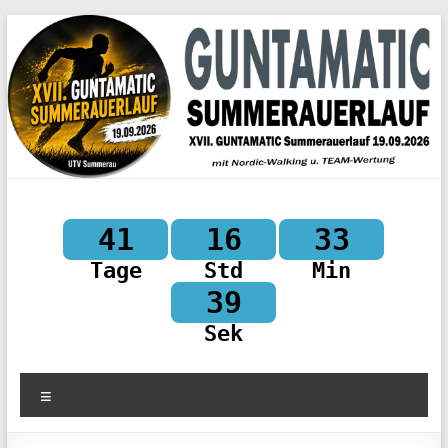
Skip
to
content
41
16
33
Tage
Std
Min
38
Sek
Menu